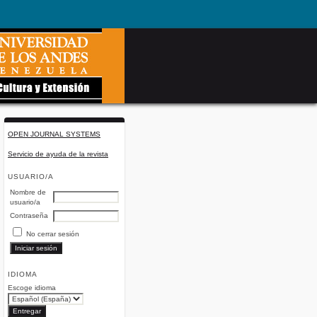
OPEN JOURNAL SYSTEMS
Servicio de ayuda de la revista
USUARIO/A
Nombre de
usuario/a
Contraseña
No cerrar sesión
IDIOMA
Escoge idioma