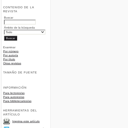
CONTENIDO DE LA
REVISTA
Buscar
Ámbito de la búsqueda
Examinar
Por número
Por autor/a
Por título
Otras revistas
TAMAÑO DE FUENTE
INFORMACIÓN
Para lectores/as
Para autores/as
Para bibliotecarios/as
HERRAMIENTAS DEL
ARTÍCULO
Imprima este artículo