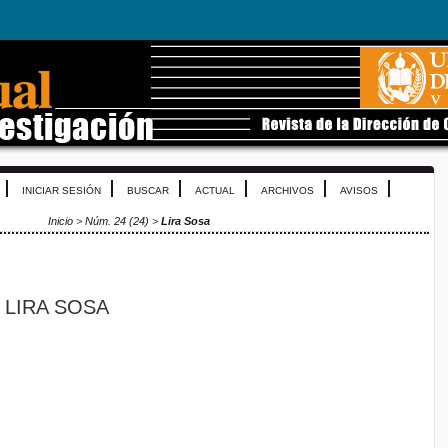
INICIAR SESIÓN
BUSCAR
ACTUAL
ARCHIVOS
AVISOS
Inicio
>
Núm. 24 (24)
>
Lira Sosa
 LIRA SOSA