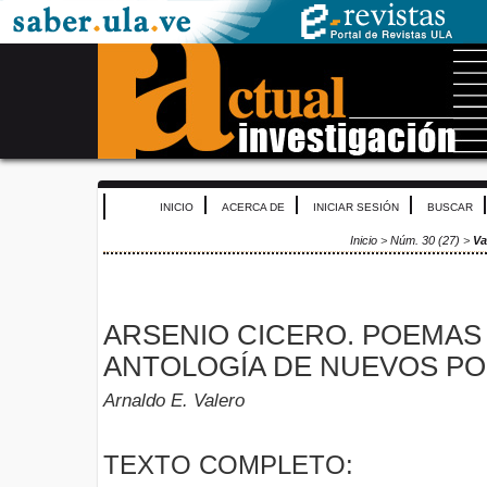
INICIO
ACERCA DE
INICIAR SESIÓN
BUSCAR
Inicio
>
Núm. 30 (27)
>
Va
ARSENIO CICERO. POEMAS
ANTOLOGÍA DE NUEVOS PO
Arnaldo E. Valero
TEXTO COMPLETO: