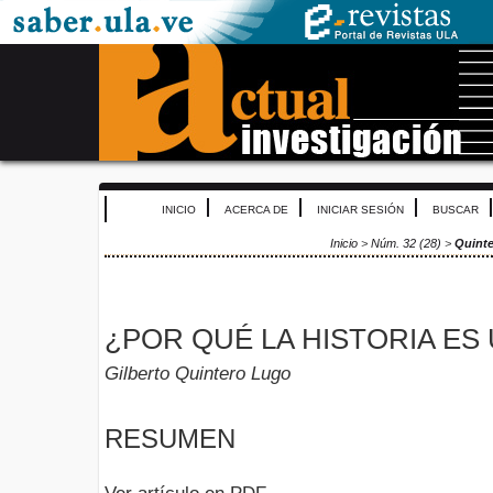
INICIO
ACERCA DE
INICIAR SESIÓN
BUSCAR
Inicio
>
Núm. 32 (28)
>
Quint
¿POR QUÉ LA HISTORIA ES 
Gilberto Quintero Lugo
RESUMEN