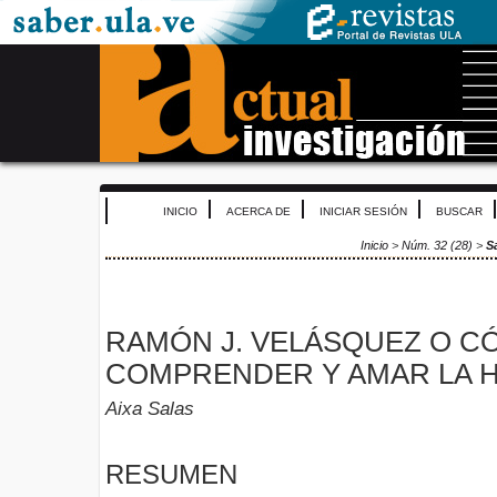
INICIO
ACERCA DE
INICIAR SESIÓN
BUSCAR
Inicio
>
Núm. 32 (28)
>
S
RAMÓN J. VELÁSQUEZ O C
COMPRENDER Y AMAR LA H
Aixa Salas
RESUMEN