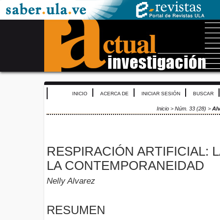
INICIO
ACERCA DE
INICIAR SESIÓN
BUSCAR
Inicio
>
Núm. 33 (28)
>
Al
RESPIRACIÓN ARTIFICIAL: 
LA CONTEMPORANEIDAD
Nelly Alvarez
RESUMEN