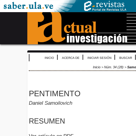
INICIO
ACERCA DE
INICIAR SESIÓN
BUSCAR
Inicio
>
Núm. 34 (28)
>
Samo
PENTIMENTO
Daniel Samoilovich
RESUMEN