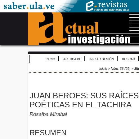
INICIO
ACERCA DE
INICIAR SESIÓN
BUSCAR
Inicio
>
Núm. 36 (29)
>
Mi
JUAN BEROES: SUS RAÍCES
POÉTICAS EN EL TACHIRA
Rosalba Mirabal
RESUMEN