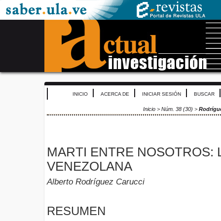
INICIO
ACERCA DE
INICIAR SESIÓN
BUSCAR
Inicio
>
Núm. 38 (30)
>
Rodrígu
MARTI ENTRE NOSOTROS: L
VENEZOLANA
Alberto Rodríguez Carucci
RESUMEN