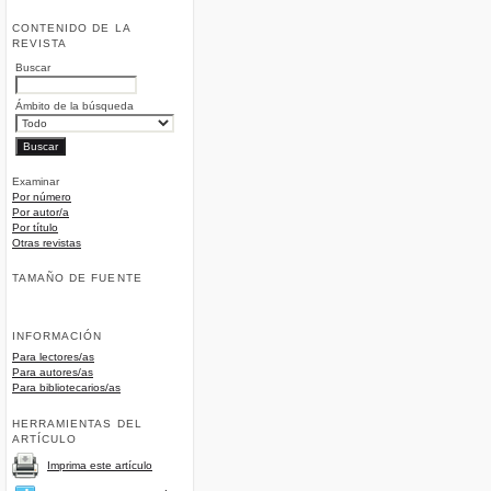
CONTENIDO DE LA
REVISTA
Buscar
Ámbito de la búsqueda
Examinar
Por número
Por autor/a
Por título
Otras revistas
TAMAÑO DE FUENTE
INFORMACIÓN
Para lectores/as
Para autores/as
Para bibliotecarios/as
HERRAMIENTAS DEL
ARTÍCULO
Imprima este artículo