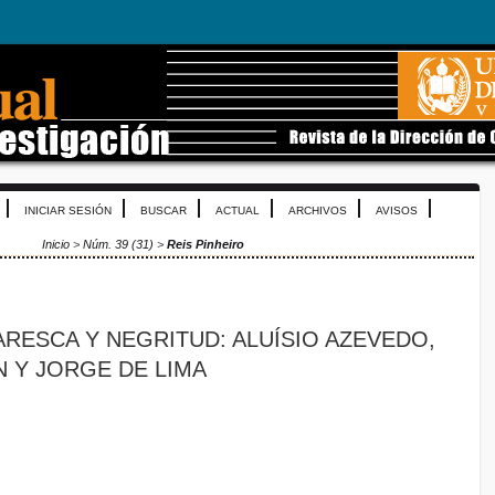
INICIAR SESIÓN
BUSCAR
ACTUAL
ARCHIVOS
AVISOS
Inicio
>
Núm. 39 (31)
>
Reis Pinheiro
ARESCA Y NEGRITUD: ALUÍSIO AZEVEDO,
N Y JORGE DE LIMA