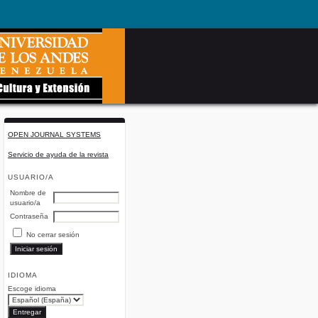
OPEN JOURNAL SYSTEMS
Servicio de ayuda de la revista
USUARIO/A
Nombre de
usuario/a
Contraseña
No cerrar sesión
IDIOMA
Escoge idioma