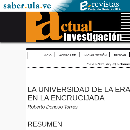
INICIO
ACERCA DE
INICIAR SESIÓN
BUSCAR
Inicio
>
Núm. 42 (32)
>
Donos
LA UNIVERSIDAD DE LA ER
EN LA ENCRUCIJADA
Roberto Donoso Torres
RESUMEN