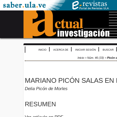
INICIO
ACERCA DE
INICIAR SESIÓN
BUSCAR
Inicio
>
Núm. 46 (33)
>
Picón 
MARIANO PICÓN SALAS EN 
Delia Picón de Morles
RESUMEN