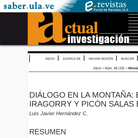
INICIO
ACERCA DE
INICIAR SESIÓN
BUSCAR
Inicio
>
Núm. 46 (33)
>
Herná
DIÁLOGO EN LA MONTAÑA:
IRAGORRY Y PICÓN SALAS 
Luis Javier Hernández C.
RESUMEN