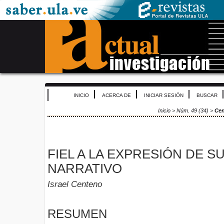
INICIO
ACERCA DE
INICIAR SESIÓN
BUSCAR
Inicio
>
Núm. 49 (34)
>
Ce
FIEL A LA EXPRESIÓN DE S
NARRATIVO
Israel Centeno
RESUMEN