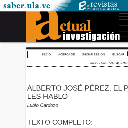
INICIO
ACERCA DE
INICIAR SESIÓN
BUSCAR
Inicio
>
Núm. 50 (34)
>
Ca
ALBERTO JOSÉ PÉREZ. EL 
LES HABLO
Lubio Cardozo
TEXTO COMPLETO: