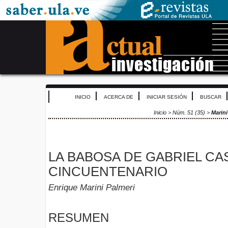
INICIO
ACERCA DE
INICIAR SESIÓN
BUSCAR
Inicio
>
Núm. 51 (35)
>
Marini
LA BABOSA DE GABRIEL CA
CINCUENTENARIO
Enrique Marini Palmeri
RESUMEN