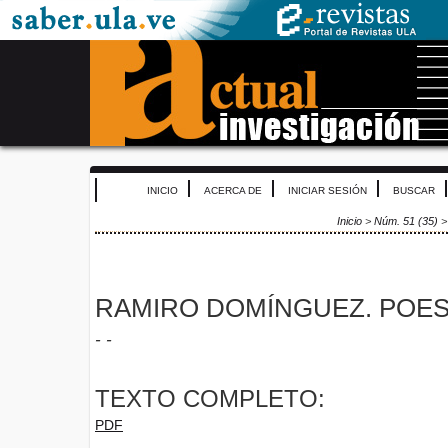
INICIO
ACERCA DE
INICIAR SESIÓN
BUSCAR
Inicio
>
Núm. 51 (35)
RAMIRO DOMÍNGUEZ. POES
- -
TEXTO COMPLETO:
PDF