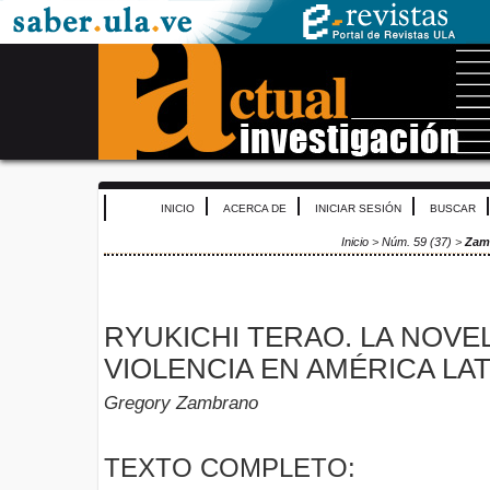
INICIO
ACERCA DE
INICIAR SESIÓN
BUSCAR
Inicio
>
Núm. 59 (37)
>
Zam
RYUKICHI TERAO. LA NOVEL
VIOLENCIA EN AMÉRICA LAT
Gregory Zambrano
TEXTO COMPLETO: