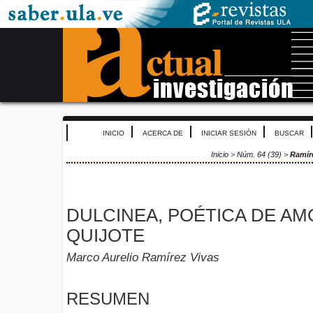
INICIO
ACERCA DE
INICIAR SESIÓN
BUSCAR
Inicio
>
Núm. 64 (39)
>
Ramír
DULCINEA, POÉTICA DE AM
QUIJOTE
Marco Aurelio Ramírez Vivas
RESUMEN