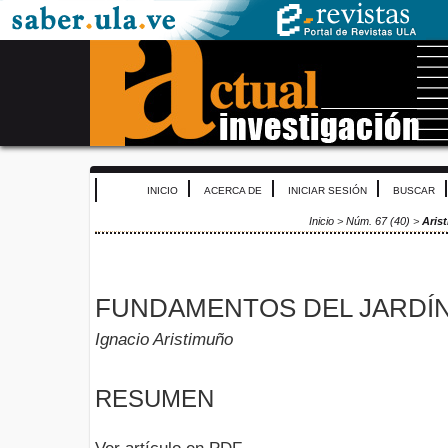
INICIO
ACERCA DE
INICIAR SESIÓN
BUSCAR
Inicio
>
Núm. 67 (40)
>
Aris
FUNDAMENTOS DEL JARDÍ
Ignacio Aristimuño
RESUMEN