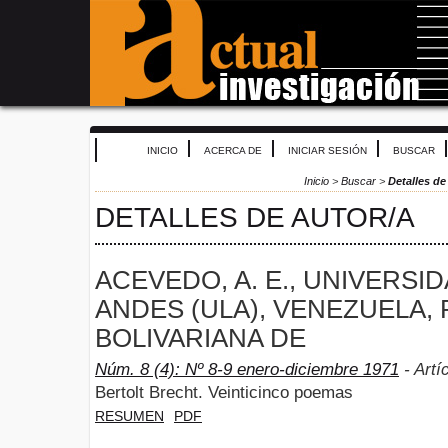
INICIO
ACERCA DE
INICIAR SESIÓN
BUSCAR
Inicio
>
Buscar
>
Detalles de
DETALLES DE AUTOR/A
ACEVEDO, A. E., UNIVERSI
ANDES (ULA), VENEZUELA,
BOLIVARIANA DE
Núm. 8 (4): Nº 8-9 enero-diciembre 1971
- Artí
Bertolt Brecht. Veinticinco poemas
RESUMEN
PDF