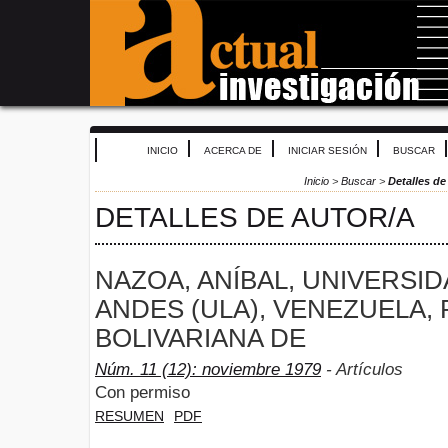
INICIO
ACERCA DE
INICIAR SESIÓN
BUSCAR
Inicio
>
Buscar
>
Detalles de
DETALLES DE AUTOR/A
NAZOA, ANÍBAL, UNIVERSID
ANDES (ULA), VENEZUELA,
BOLIVARIANA DE
Núm. 11 (12): noviembre 1979
- Artículos
Con permiso
RESUMEN
PDF