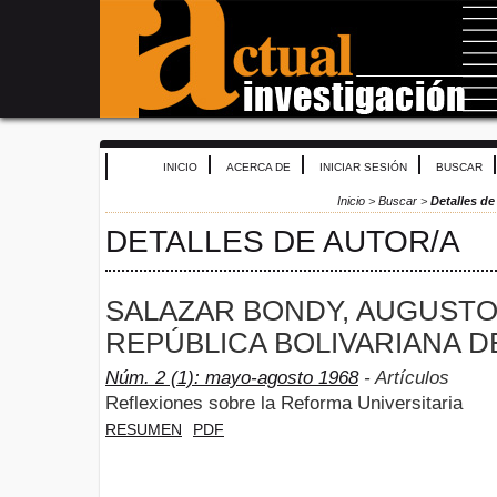
INICIO
ACERCA DE
INICIAR SESIÓN
BUSCAR
Inicio
>
Buscar
>
Detalles de
DETALLES DE AUTOR/A
SALAZAR BONDY, AUGUSTO
REPÚBLICA BOLIVARIANA D
Núm. 2 (1): mayo-agosto 1968
- Artículos
Reflexiones sobre la Reforma Universitaria
RESUMEN
PDF