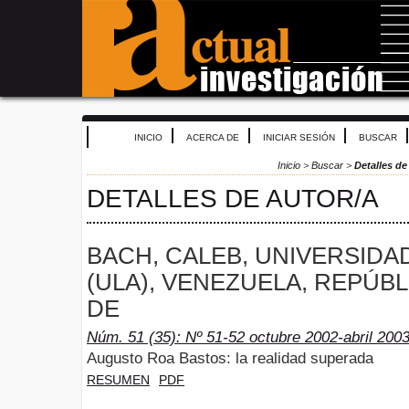
INICIO
ACERCA DE
INICIAR SESIÓN
BUSCAR
Inicio
>
Buscar
>
Detalles de
DETALLES DE AUTOR/A
BACH, CALEB, UNIVERSIDA
(ULA), VENEZUELA, REPÚBL
DE
Núm. 51 (35): Nº 51-52 octubre 2002-abril 200
Augusto Roa Bastos: la realidad superada
RESUMEN
PDF