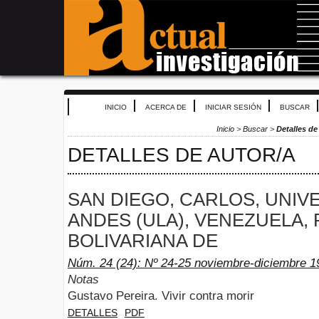
INICIO
ACERCA DE
INICIAR SESIÓN
BUSCAR
Inicio
>
Buscar
>
Detalles de
DETALLES DE AUTOR/A
SAN DIEGO, CARLOS, UNIV
ANDES (ULA), VENEZUELA,
BOLIVARIANA DE
Núm. 24 (24): Nº 24-25 noviembre-diciembre 1
Notas
Gustavo Pereira. Vivir contra morir
DETALLES
PDF