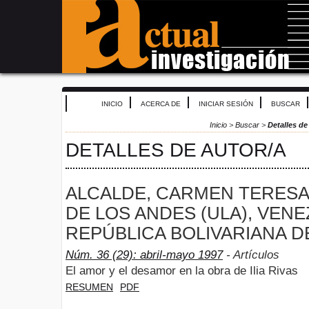
INICIO
ACERCA DE
INICIAR SESIÓN
BUSCAR
Inicio
>
Buscar
>
Detalles de
DETALLES DE AUTOR/A
ALCALDE, CARMEN TERESA
DE LOS ANDES (ULA), VENE
REPÚBLICA BOLIVARIANA D
Núm. 36 (29): abril-mayo 1997
- Artículos
El amor y el desamor en la obra de Ilia Rivas
RESUMEN
PDF