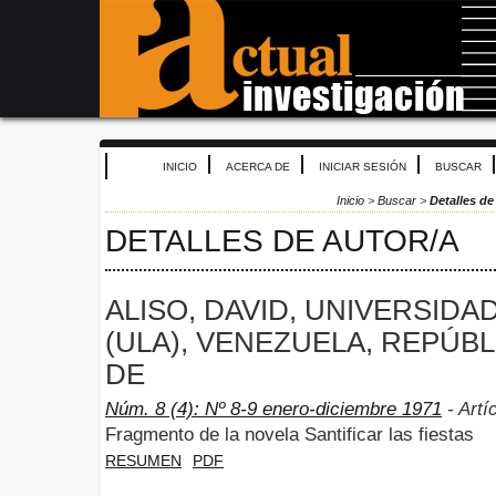
INICIO
ACERCA DE
INICIAR SESIÓN
BUSCAR
Inicio
>
Buscar
>
Detalles de
DETALLES DE AUTOR/A
ALISO, DAVID, UNIVERSIDA
(ULA), VENEZUELA, REPÚBL
DE
Núm. 8 (4): Nº 8-9 enero-diciembre 1971
- Artí
Fragmento de la novela Santificar las fiestas
RESUMEN
PDF