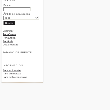
Buscar
Ámbito de la búsqueda
Examinar
Por número
Por autor/a
Por título
Otras revistas
TAMAÑO DE FUENTE
INFORMACIÓN
Para lectores/as
Para autores/as
Para bibliotecarios/as