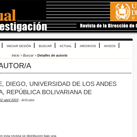
INICIAR SESIÓN
BUSCAR
ACTUAL
ARCHIVOS
AVISOS
Inicio
>
Buscar
>
Detalles de autor/a
 AUTOR/A
, DIEGO, UNIVERSIDAD DE LOS ANDES
A, REPÚBLICA BOLIVARIANA DE
2-abril 2003
- Artículos
 esta revista se distribuyen bajo una