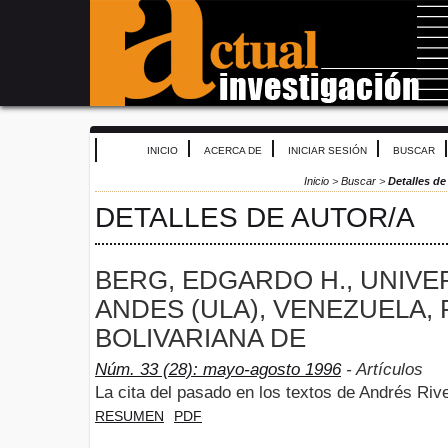
INICIO
ACERCA DE
INICIAR SESIÓN
BUSCAR
Inicio
>
Buscar
>
Detalles de
DETALLES DE AUTOR/A
BERG, EDGARDO H., UNIVE
ANDES (ULA), VENEZUELA,
BOLIVARIANA DE
Núm. 33 (28): mayo-agosto 1996
- Artículos
La cita del pasado en los textos de Andrés Riv
RESUMEN
PDF