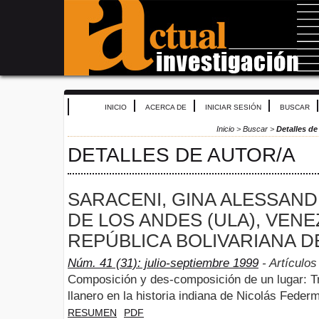
INICIO
ACERCA DE
INICIAR SESIÓN
BUSCAR
Inicio
>
Buscar
>
Detalles de
DETALLES DE AUTOR/A
SARACENI, GINA ALESSAND
DE LOS ANDES (ULA), VENE
REPÚBLICA BOLIVARIANA D
Núm. 41 (31): julio-septiembre 1999
- Artículos
Composición y des-composición de un lugar: Tr
llanero en la historia indiana de Nicolás Feder
RESUMEN
PDF