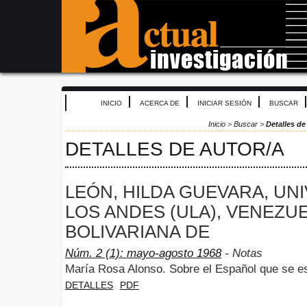
INICIO
ACERCA DE
INICIAR SESIÓN
BUSCAR
Inicio
>
Buscar
>
Detalles de
DETALLES DE AUTOR/A
LEÓN, HILDA GUEVARA, UN
LOS ANDES (ULA), VENEZU
BOLIVARIANA DE
Núm. 2 (1): mayo-agosto 1968
- Notas
María Rosa Alonso. Sobre el Español que se e
DETALLES
PDF