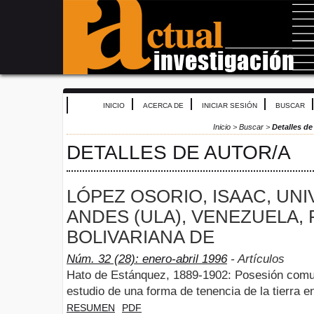
INICIO
ACERCA DE
INICIAR SESIÓN
BUSCAR
Inicio
>
Buscar
>
Detalles de
DETALLES DE AUTOR/A
LÓPEZ OSORIO, ISAAC, UN
ANDES (ULA), VENEZUELA,
BOLIVARIANA DE
Núm. 32 (28): enero-abril 1996
- Artículos
Hato de Estánquez, 1889-1902: Posesión comun
estudio de una forma de tenencia de la tierra 
RESUMEN
PDF