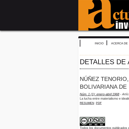
INICIO
ACERCA DE
DETALLES DE
NÚÑEZ TENORIO, 
BOLIVARIANA DE
Núm. 1 (1): enero-abril 1968
- Artíc
La lucha entre materialismo e idealis
RESUMEN
PDF
Todos los documentos publicados en