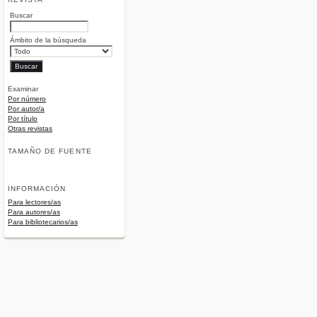
Buscar
Ámbito de la búsqueda
Examinar
Por número
Por autor/a
Por título
Otras revistas
TAMAÑO DE FUENTE
INFORMACIÓN
Para lectores/as
Para autores/as
Para bibliotecarios/as