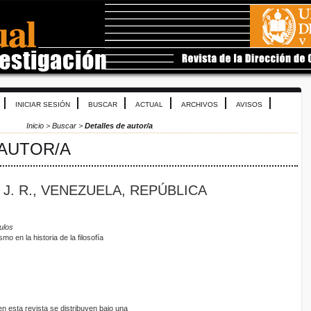
INICIAR SESIÓN
BUSCAR
ACTUAL
ARCHIVOS
AVISOS
Inicio
>
Buscar
>
Detalles de autor/a
 AUTOR/A
J. R., VENEZUELA, REPÚBLICA
ulos
mo en la historia de la filosofía
 esta revista se distribuyen bajo una