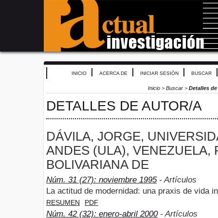
INICIO
ACERCA DE
INICIAR SESIÓN
BUSCAR
Inicio
>
Buscar
>
Detalles de
DETALLES DE AUTOR/A
DÁVILA, JORGE, UNIVERSI
ANDES (ULA), VENEZUELA,
BOLIVARIANA DE
Núm. 31 (27): noviembre 1995
- Artículos
La actitud de modernidad: una praxis de vida in
RESUMEN
PDF
Núm. 42 (32): enero-abril 2000
- Artículos