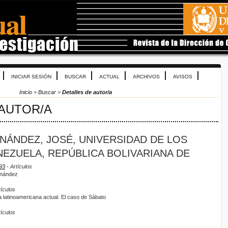
INICIAR SESIÓN
BUSCAR
ACTUAL
ARCHIVOS
AVISOS
Inicio
>
Buscar
>
Detalles de autor/a
 AUTOR/A
NÁNDEZ, JOSÉ, UNIVERSIDAD DE LOS
NEZUELA, REPÚBLICA BOLIVARIANA DE
93
- Artículos
rnández
tículos
ra latinoamericana actual. El caso de Sábato
tículos