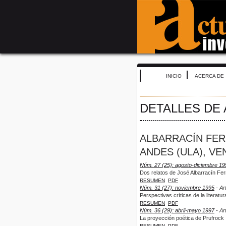
INICIO
ACERCA DE
DETALLES DE
ALBARRACÍN FER
ANDES (ULA), VE
Núm. 27 (25): agosto-diciembre 19
Dos relatos de José Albarracín Fe
RESUMEN
PDF
Núm. 31 (27): noviembre 1995
- Ar
Perspectivas críticas de la literatu
RESUMEN
PDF
Núm. 36 (29): abril-mayo 1997
- Ar
La proyección poética de Prufrock
RESUMEN
PDF