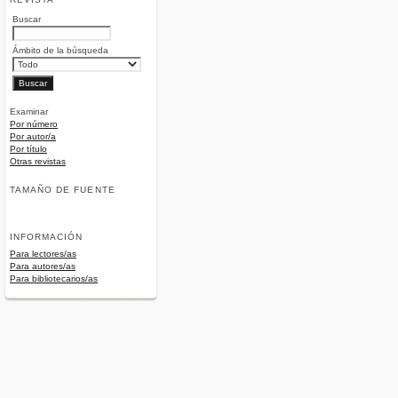
Buscar
Ámbito de la búsqueda
Examinar
Por número
Por autor/a
Por título
Otras revistas
TAMAÑO DE FUENTE
INFORMACIÓN
Para lectores/as
Para autores/as
Para bibliotecarios/as