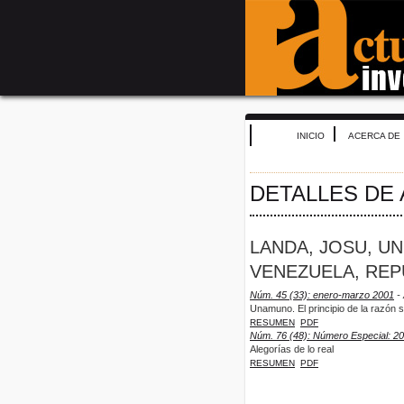
INICIO
ACERCA DE
DETALLES DE
LANDA, JOSU, UN
VENEZUELA, REP
Núm. 45 (33): enero-marzo 2001
- 
Unamuno. El principio de la razón s
RESUMEN
PDF
Núm. 76 (48): Número Especial: 2
Alegorías de lo real
RESUMEN
PDF