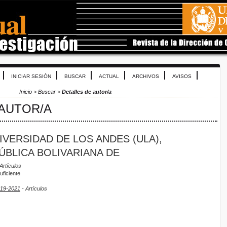
INICIAR SESIÓN
BUSCAR
ACTUAL
ARCHIVOS
AVISOS
Inicio
>
Buscar
>
Detalles de autor/a
 AUTOR/A
IVERSIDAD DE LOS ANDES (ULA),
ÚBLICA BOLIVARIANA DE
Artículos
uficiente
019-2021
- Artículos