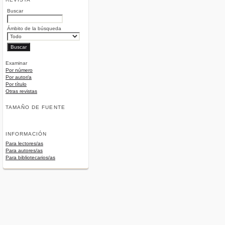
Buscar
Ámbito de la búsqueda
Examinar
Por número
Por autor/a
Por título
Otras revistas
TAMAÑO DE FUENTE
INFORMACIÓN
Para lectores/as
Para autores/as
Para bibliotecarios/as