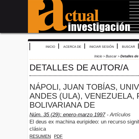
INICIO
ACERCA DE
INICIAR SESIÓN
BUSCAR
Inicio
>
Buscar
>
Detalles de
DETALLES DE AUTOR/A
NÁPOLI, JUAN TOBÍAS, UNI
ANDES (ULA), VENEZUELA,
BOLIVARIANA DE
Núm. 35 (29): enero-marzo 1997
- Artículos
El deus ex machina euripideo: un recurso signific
clásica
RESUMEN
PDF