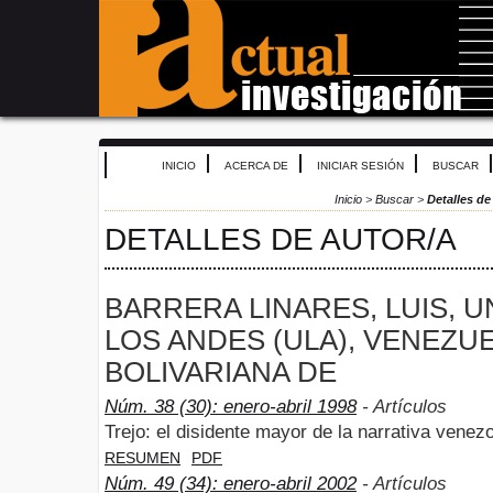
INICIO
ACERCA DE
INICIAR SESIÓN
BUSCAR
Inicio
>
Buscar
>
Detalles de
DETALLES DE AUTOR/A
BARRERA LINARES, LUIS, 
LOS ANDES (ULA), VENEZU
BOLIVARIANA DE
Núm. 38 (30): enero-abril 1998
- Artículos
Trejo: el disidente mayor de la narrativa venez
RESUMEN
PDF
Núm. 49 (34): enero-abril 2002
- Artículos