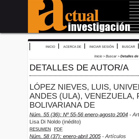
INICIO
ACERCA DE
INICIAR SESIÓN
BUSCAR
Inicio
>
Buscar
>
Detalles de
DETALLES DE AUTOR/A
LÓPEZ NIEVES, LUIS, UNIV
ANDES (ULA), VENEZUELA,
BOLIVARIANA DE
Núm. 55 (36): Nº 55-56 enero-agosto 2004
- Ar
Lisa Di Noldo (inédito)
RESUMEN
PDF
Núm. 58 (37): enero-abril 2005
- Artículos