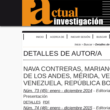
INICIO
ACERCA DE
INICIAR SESIÓN
BUSCAR
Inicio
>
Buscar
>
Detalles de
DETALLES DE AUTOR/A
NAVA CONTRERAS, MARIAN
DE LOS ANDES, MÉRIDA, V
VENEZUELA, REPÚBLICA BO
Núm. 73 (45): enero - diciembre 2014
- Editoria
Presentación
DETALLES
PDF
Núm. 74 (46): enero - diciembre 2015
- Editoria