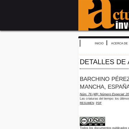
INICIO
ACERCA DE
DETALLES DE
BARCHINO PÉREZ,
MANCHA, ESPAÑ
Núm. 76 (48): Número Especial: 2
Las criaturas del tiempo: los últi
RESUMEN
PDF
Todos los documentos publicados en