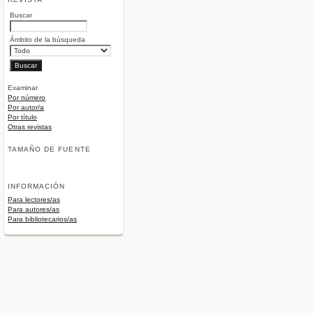
Buscar
Ámbito de la búsqueda
Examinar
Por número
Por autor/a
Por título
Otras revistas
TAMAÑO DE FUENTE
INFORMACIÓN
Para lectores/as
Para autores/as
Para bibliotecarios/as