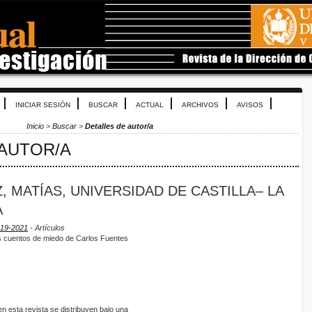
INICIAR SESIÓN
BUSCAR
ACTUAL
ARCHIVOS
AVISOS
Inicio
>
Buscar
>
Detalles de autor/a
 AUTOR/A
 MATÍAS, UNIVERSIDAD DE CASTILLA– LA
A
019-2021
- Artículos
mos cuentos de miedo de Carlos Fuentes
 esta revista se distribuyen bajo una