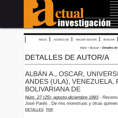
INICIO
ACERCA DE
INICIAR SESIÓN
BUSCAR
Inicio
>
Buscar
>
Detalles de
DETALLES DE AUTOR/A
ALBÁN A., OSCAR, UNIVERS
ANDES (ULA), VENEZUELA,
BOLIVARIANA DE
Núm. 27 (25): agosto-diciembre 1993
- Recens
José Parés . De mis monstruos y otras quimer
DETALLES
PDF