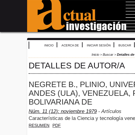
INICIO
ACERCA DE
INICIAR SESIÓN
BUSCAR
Inicio
>
Buscar
>
Detalles de
DETALLES DE AUTOR/A
NEGRETE B., PLINIO, UNIV
ANDES (ULA), VENEZUELA,
BOLIVARIANA DE
Núm. 11 (12): noviembre 1979
- Artículos
Características de la Ciencia y tecnología ven
RESUMEN
PDF