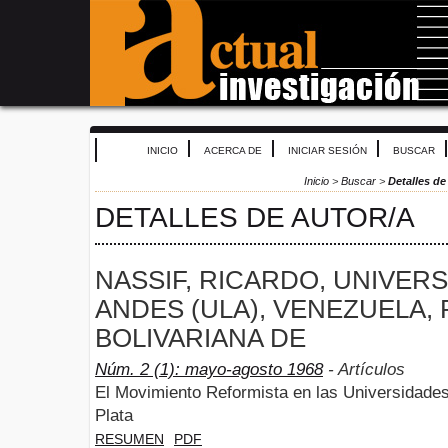
INICIO
ACERCA DE
INICIAR SESIÓN
BUSCAR
Inicio
>
Buscar
>
Detalles de
DETALLES DE AUTOR/A
NASSIF, RICARDO, UNIVER
ANDES (ULA), VENEZUELA,
BOLIVARIANA DE
Núm. 2 (1): mayo-agosto 1968
- Artículos
El Movimiento Reformista en las Universidade
Plata
RESUMEN
PDF