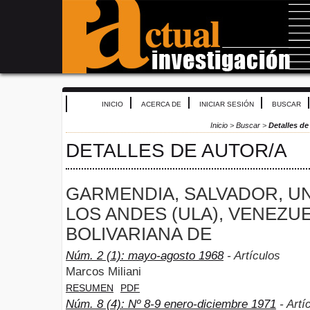
INICIO
ACERCA DE
INICIAR SESIÓN
BUSCAR
Inicio
>
Buscar
>
Detalles de
DETALLES DE AUTOR/A
GARMENDIA, SALVADOR, U
LOS ANDES (ULA), VENEZU
BOLIVARIANA DE
Núm. 2 (1): mayo-agosto 1968
- Artículos
Marcos Miliani
RESUMEN
PDF
Núm. 8 (4): Nº 8-9 enero-diciembre 1971
- Artí