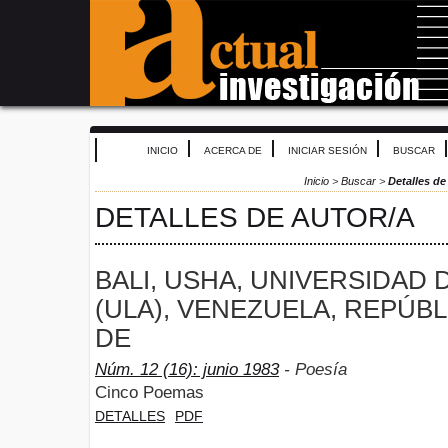
INICIO
ACERCA DE
INICIAR SESIÓN
BUSCAR
Inicio
>
Buscar
>
Detalles de
DETALLES DE AUTOR/A
BALI, USHA, UNIVERSIDAD 
(ULA), VENEZUELA, REPÚBL
DE
Núm. 12 (16): junio 1983
- Poesía
Cinco Poemas
DETALLES
PDF