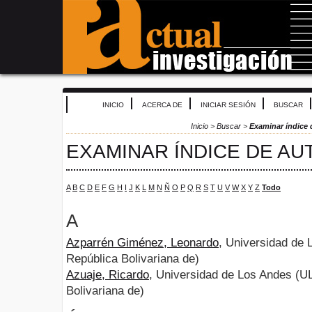
INICIO
ACERCA DE
INICIAR SESIÓN
BUSCAR
Inicio
>
Buscar
>
Examinar índice 
EXAMINAR ÍNDICE DE AU
A
B
C
D
E
F
G
H
I
J
K
L
M
N
Ñ
O
P
Q
R
S
T
U
V
W
X
Y
Z
Todo
A
Azparrén Giménez, Leonardo
, Universidad de
República Bolivariana de)
Azuaje, Ricardo
, Universidad de Los Andes (U
Bolivariana de)