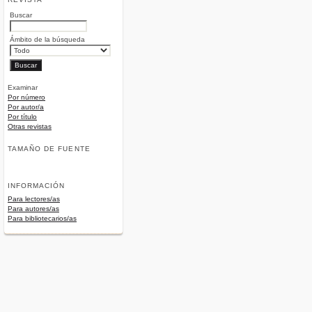
Buscar
Ámbito de la búsqueda
Examinar
Por número
Por autor/a
Por título
Otras revistas
TAMAÑO DE FUENTE
INFORMACIÓN
Para lectores/as
Para autores/as
Para bibliotecarios/as