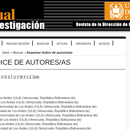
INICIAR SESIÓN
BUSCAR
ACTUAL
ARCHIVOS
AVISOS
Inicio
>
Buscar
>
Examinar índice de autores/as
DICE DE AUTORES/AS
P
Q
R
S
T
U
V
W
X
Y
Z
Todo
os Andes (ULA) (Venezuela, República Bolivariana de)
e Los Andes (ULA) (Venezuela, República Bolivariana de)
niversidad de Los Andes (ULA) (Venezuela, República Bolivariana de)
sidad de Los Andes (ULA) (Venezuela, República Bolivariana de)
Universidad de Los Andes (ULA) (Venezuela, República Bolivariana de)
 de Los Andes (ULA) (Venezuela, República Bolivariana de)
 Los Andes (ULA) (Venezuela, República Bolivariana de)
rsidad de Los Andes (ULA) (Venezuela, República Bolivariana de)