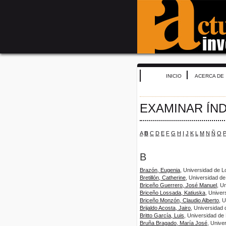
INICIO
ACERCA DE
EXAMINAR ÍN
A
B
C
D
E
F
G
H
I
J
K
L
M
N
Ñ
O
B
Brazón, Eugenia
, Universidad de L
Bretillón, Catherine
, Universidad d
Briceño Guerrero, José Manuel
, U
Briceño Lossada, Katiuska
, Univer
Briceño Monzón, Claudio Alberto
, 
Brijaldo Acosta, Jairo
, Universidad
Britto García, Luis
, Universidad de
Bruña Bragado, María José
, Unive