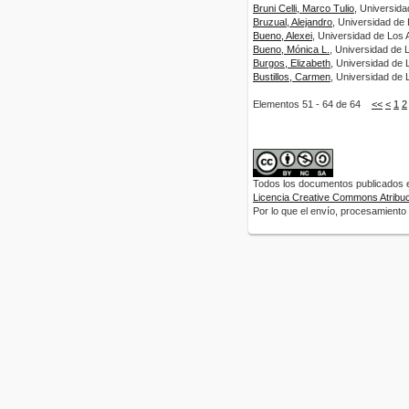
Bruni Celli, Marco Tulio
, Universid
Bruzual, Alejandro
, Universidad de
Bueno, Alexei
, Universidad de Los 
Bueno, Mónica L.
, Universidad de 
Burgos, Elizabeth
, Universidad de 
Bustillos, Carmen
, Universidad de 
Elementos 51 - 64 de 64
<<
<
1
2
Todos los documentos publicados en
Licencia Creative Commons Atribuci
Por lo que el envío, procesamiento y