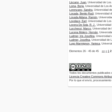
Liscano, Juan
, Universidad de Los
Loma, Borja
, Universidad de Los A
Lorenzano, Sandra
, Universidad d
Losada, Benito Raúl
, Universidad 
Losada Aldana, Ramón
, Universid
Lovelace, Earl
, Universidad de Los
Lovera De Sola, R. J.
, Universidad
Lucchessi, Marco
, Universidad de
Lucena Molero, Hernán
, Universid
Ludmer, Iris Josefina
, Universidad
Ludmer, Josefina
, Universidad de 
Lugo Marmignon, Yariesa
, Univers
Elementos 26 - 45 de 45
<<
<
1
2
Todos los documentos publicados en
Licencia Creative Commons Atribuci
Por lo que el envío, procesamiento y