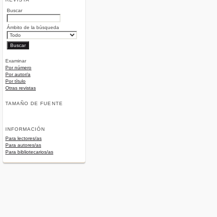
Buscar
Ámbito de la búsqueda
Examinar
Por número
Por autor/a
Por título
Otras revistas
TAMAÑO DE FUENTE
INFORMACIÓN
Para lectores/as
Para autores/as
Para bibliotecarios/as