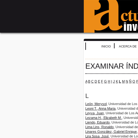
INICIO
ACERCA DE
EXAMINAR ÍN
A
B
C
D
E
F
G
H
I
J
K
L
M
N
Ñ
O
L
León, Merysol
, Universidad de Los
Leoni T., Anna Maria
, Universidad 
Leyva, Juan
, Universidad de Los A
Lezama H., Elizabeth M.
, Universi
Liendo, Eduardo
, Universidad de L
Lima Lins, Ronaldo
, Universidad d
Linares González, Gabriel Enrique
Lira Sosa, José
, Universidad de L