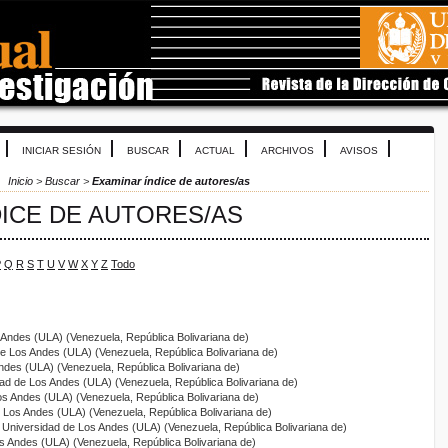
INICIAR SESIÓN
BUSCAR
ACTUAL
ARCHIVOS
AVISOS
Inicio
>
Buscar
>
Examinar índice de autores/as
DICE DE AUTORES/AS
P
Q
R
S
T
U
V
W
X
Y
Z
Todo
 Andes (ULA) (Venezuela, República Bolivariana de)
de Los Andes (ULA) (Venezuela, República Bolivariana de)
ndes (ULA) (Venezuela, República Bolivariana de)
dad de Los Andes (ULA) (Venezuela, República Bolivariana de)
os Andes (ULA) (Venezuela, República Bolivariana de)
e Los Andes (ULA) (Venezuela, República Bolivariana de)
, Universidad de Los Andes (ULA) (Venezuela, República Bolivariana de)
os Andes (ULA) (Venezuela, República Bolivariana de)