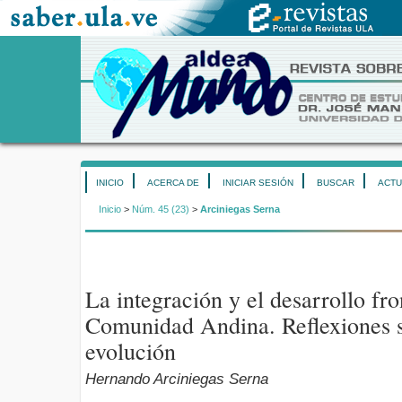
INICIO
ACERCA DE
INICIAR SESIÓN
BUSCAR
ACTU
Inicio
>
Núm. 45 (23)
>
Arciniegas Serna
La integración y el desarrollo fro
Comunidad Andina. Reflexiones s
evolución
Hernando Arciniegas Serna