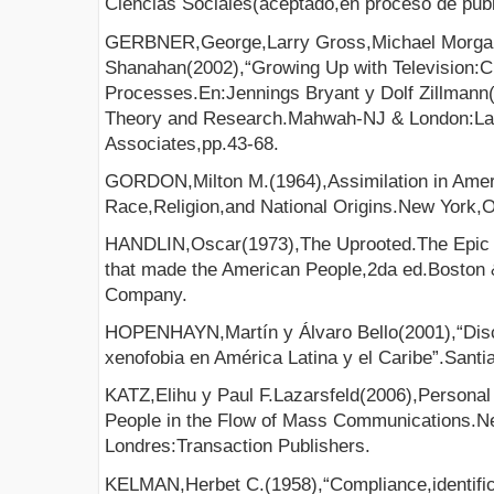
Ciencias Sociales(aceptado,en proceso de publ
GERBNER,George,Larry Gross,Michael Morgan,
Shanahan(2002),“Growing Up with Television:Cu
Processes.En:Jennings Bryant y Dolf Zillmann
Theory and Research.Mahwah-NJ & London:L
Associates,pp.43-68.
GORDON,Milton M.(1964),Assimilation in Ameri
Race,Religion,and National Origins.New York,O
HANDLIN,Oscar(1973),The Uprooted.The Epic S
that made the American People,2da ed.Boston &
Company.
HOPENHAYN,Martín y Álvaro Bello(2001),“Discr
xenofobia en América Latina y el Caribe”.San
KATZ,Elihu y Paul F.Lazarsfeld(2006),Personal
People in the Flow of Mass Communications.N
Londres:Transaction Publishers.
KELMAN,Herbet C.(1958),“Compliance,identificat