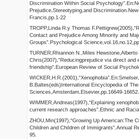
Discrimination Within Social Psychology”.En:
Prejudice,Stereotyping,and Discrimination.New
Francis,pp.1-22
TROPP,Linda R.y Thomas F.Pettigrew(2005),“R
Contact and Prejudice Among Minority and Majo
Groups”.Psychological Science,vol.16,no.12,p
TURNER,Rhiannon N.,Miles Hewstone,Alberto Vo
Chris(2007),“Reducingprejudice via direct and
friendship”.European Review of Social Psychol
WICKER,H.R.(2001),“Xenophobia”.En:Smelser,
B.Baltes(eds)International Encyclopedia of The
Sciences,Amsterdam,Elsevier,pp.16649-16652
WIMMER,Andreas(1997),“Explaining xenophobia 
current research approaches”.Ethnic and Racial
ZHOU,Min(1997),“Growing Up American:The Ch
Children and Children of Immigrants”.Annual Re
95.