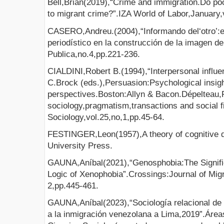
Bell,Brian(2019),“Crime and immigration.Do poo
to migrant crime?”.IZA World of Labor,January,
CASERO,Andreu.(2004),“Informando del‘otro’:es
periodístico en la construcción de la imagen d
Publica,no.4,pp.221-236.
CIALDINI,Robert B.(1994),“Interpersonal influ
C.Brock (eds.),Persuasion:Psychological insig
perspectives.Boston:Allyn & Bacon.Dépelteau,F
sociology,pragmatism,transactions and social fi
Sociology,vol.25,no,1,pp.45-64.
FESTINGER,Leon(1957),A theory of cognitive 
University Press.
GAUNA,Aníbal(2021),“Genosphobia:The Significa
Logic of Xenophobia”.Crossings:Journal of Migr
2,pp.445-461.
GAUNA,Aníbal(2023),“Sociología relacional de 
a la inmigración venezolana a Lima,2019”.Área