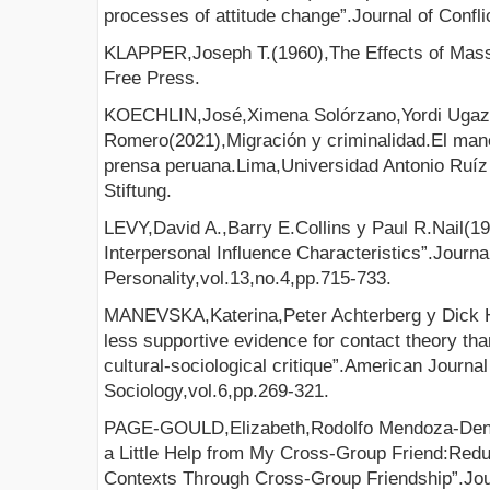
processes of attitude change”.Journal of Confli
KLAPPER,Joseph T.(1960),The Effects of Mas
Free Press.
KOECHLIN,José,Ximena Solórzano,Yordi Ugaz
Romero(2021),Migración y criminalidad.El mane
prensa peruana.Lima,Universidad Antonio Ruí
Stiftung.
LEVY,David A.,Barry E.Collins y Paul R.Nail(1
Interpersonal Influence Characteristics”.Journa
Personality,vol.13,no.4,pp.715-733.
MANEVSKA,Katerina,Peter Achterberg y Dick 
less supportive evidence for contact theory tha
cultural-sociological critique”.American Journal
Sociology,vol.6,pp.269-321.
PAGE-GOULD,Elizabeth,Rodolfo Mendoza-Dento
a Little Help from My Cross-Group Friend:Reduc
Contexts Through Cross-Group Friendship”.Jour