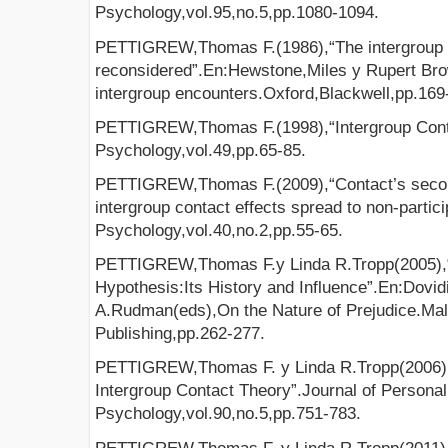
Psychology,vol.95,no.5,pp.1080-1094.
PETTIGREW,Thomas F.(1986),“The intergroup 
reconsidered”.En:Hewstone,Miles y Rupert Brow
intergroup encounters.Oxford,Blackwell,pp.169
PETTIGREW,Thomas F.(1998),“Intergroup Cont
Psychology,vol.49,pp.65-85.
PETTIGREW,Thomas F.(2009),“Contact’s second
intergroup contact effects spread to non-partic
Psychology,vol.40,no.2,pp.55-65.
PETTIGREW,Thomas F.y Linda R.Tropp(2005),“A
Hypothesis:Its History and Influence”.En:Dovid
A.Rudman(eds),On the Nature of Prejudice.Mald
Publishing,pp.262-277.
PETTIGREW,Thomas F. y Linda R.Tropp(2006),“
Intergroup Contact Theory”.Journal of Personal
Psychology,vol.90,no.5,pp.751-783.