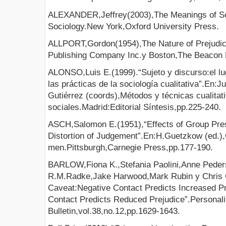
ALEXANDER,Jeffrey(2003),The Meanings of Soci
Sociology.New York,Oxford University Press.
ALLPORT,Gordon(1954),The Nature of Prejudi
Publishing Company Inc.y Boston,The Beacon 
ALONSO,Luis E.(1999).“Sujeto y discurso:el lug
las prácticas de la sociología cualitativa”.En
Gutiérrez (coords),Métodos y técnicas cualitat
sociales.Madrid:Editorial Síntesis,pp.225-240.
ASCH,Salomon E.(1951),“Effects of Group Pres
Distortion of Judgement”.En:H.Guetzkow (ed.),
men.Pittsburgh,Carnegie Press,pp.177-190.
BARLOW,Fiona K.,Stefania Paolini,Anne Pede
R.M.Radke,Jake Harwood,Mark Rubin y Chris G
Caveat:Negative Contact Predicts Increased P
Contact Predicts Reduced Prejudice”.Personali
Bulletin,vol.38,no.12,pp.1629-1643.