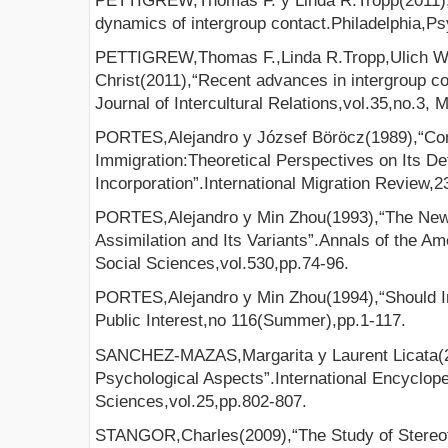
PETTIGREW,Thomas F. y Linda R.Tropp(2011
dynamics of intergroup contact.Philadelphia,P
PETTIGREW,Thomas F.,Linda R.Tropp,Ulich Wa
Christ(2011),“Recent advances in intergroup con
Journal of Intercultural Relations,vol.35,no.3,
PORTES,Alejandro y József Böröcz(1989),“Co
Immigration:Theoretical Perspectives on Its D
Incorporation”.International Migration Review
PORTES,Alejandro y Min Zhou(1993),“The Ne
Assimilation and Its Variants”.Annals of the A
Social Sciences,vol.530,pp.74-96.
PORTES,Alejandro y Min Zhou(1994),“Should I
Public Interest,no 116(Summer),pp.1-117.
SANCHEZ-MAZAS,Margarita y Laurent Licata(2
Psychological Aspects”.International Encyclope
Sciences,vol.25,pp.802-807.
STANGOR,Charles(2009),“The Study of Stereot